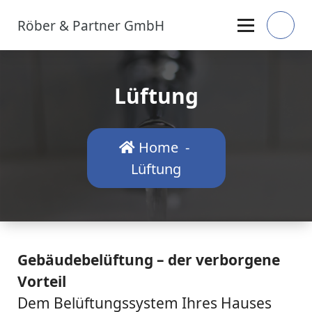
Skip
Röber & Partner GmbH
to
content
Lüftung
Home
-
Lüftung
Gebäudebelüftung – der verborgene
Vorteil
Dem Belüftungssystem Ihres Hauses