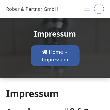
Skip
Röber & Partner GmbH
to
content
Impressum
Home
-
Impressum
Impressum